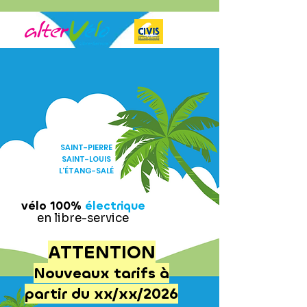
SAINT-PIERRE
SAINT-LOUIS
L'ÉTANG-SALÉ
vélo 100%
électrique
en libre-service
ATTENTION
Nouveaux tarifs à
partir du xx/xx/2026