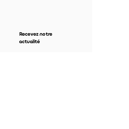
Recevez notre
actualité
Envoyer
Liens utiles
Souscrire à une formule