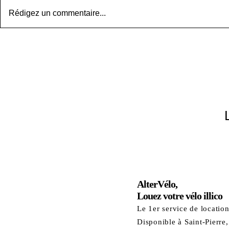
Rédigez un commentaire...
Altervélo Libre-Service au
Salon de l'écologie
AlterVélo,
Louez votre vélo illico
Le 1er service de locatio
Disponible à Saint-Pierre